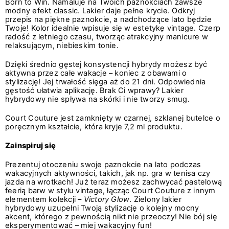
Born to Win. Namaluje na Twoich paznokciach zawsze
modny efekt classic. Lakier daje pełne krycie. Odkryj
przepis na piękne paznokcie, a nadchodzące lato będzie
Twoje! Kolor idealnie wpisuje się w estetykę vintage. Czerp
radość z letniego czasu, tworząc atrakcyjny manicure w
relaksującym, niebieskim tonie.
Dzięki średnio gęstej konsystencji hybrydy możesz być
aktywna przez całe wakacje – koniec z obawami o
stylizację! Jej trwałość sięga aż do 21 dni. Odpowiednia
gęstość ułatwia aplikację. Brak Ci wprawy? Lakier
hybrydowy nie spływa na skórki i nie tworzy smug.
Court Couture jest zamknięty w czarnej, szklanej butelce o
poręcznym kształcie, która kryje 7,2 ml produktu.
Zainspiruj się
Prezentuj otoczeniu swoje paznokcie na lato podczas
wakacyjnych aktywności, takich, jak np. gra w tenisa czy
jazda na wrotkach! Już teraz możesz zachwycać pastelową
feerią barw w stylu vintage, łącząc Court Couture z innym
elementem kolekcji –
Victory Glow
. Zielony lakier
hybrydowy uzupełni Twoją stylizację o kolejny mocny
akcent, którego z pewnością nikt nie przeoczy! Nie bój się
eksperymentować – miej wakacyjny fun!