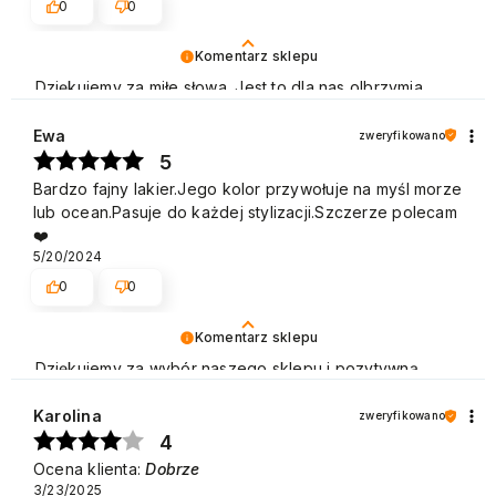
0
0
Komentarz sklepu
Dziękujemy za miłe słowa. Jest to dla nas olbrzymia
motywacja do dalszej pracy. Pozdrawiamy
Ewa
zweryfikowano
5
Bardzo fajny lakier.Jego kolor przywołuje na myśl morze
lub ocean.Pasuje do każdej stylizacji.Szczerze polecam
❤️
5/20/2024
0
0
Komentarz sklepu
Dziękujemy za wybór naszego sklepu i pozytywną
opinię. Zapraszamy na kolejne zakupy w naszym
sklepie! Pozdrawiamy
Karolina
zweryfikowano
4
Ocena klienta:
Dobrze
3/23/2025