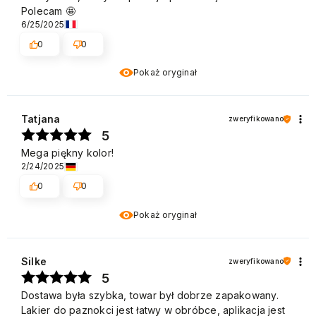
Polecam 🤩
6/25/2025
0
0
Pokaż oryginał
Tatjana
zweryfikowano
5
Mega piękny kolor!
2/24/2025
0
0
Pokaż oryginał
Silke
zweryfikowano
5
Dostawa była szybka, towar był dobrze zapakowany.
Lakier do paznokci jest łatwy w obróbce, aplikacja jest