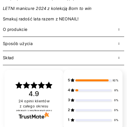
LETNI manicure 2024 z kolekcją Born to win
Smakuj radość lata razem z NEONAIL!
O produkcie
Sposób użycia
Skład
5
92%
4
8%
4.9
3
0%
24
opinii klientów
z całego okresu
2
0%
zebranych i zweryfikowanych przez
1
0%