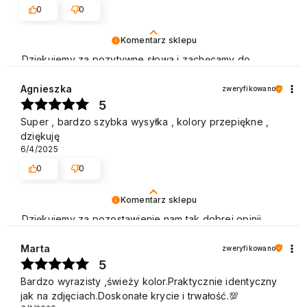
0
0
Komentarz sklepu
Dziękujemy za pozytywne słowa i zachęcamy do
ponownych zakupów. Pozdrawiamy
Agnieszka
zweryfikowano
5
Super , bardzo szybka wysyłka , kolory przepiękne ,
dziękuję
6/4/2025
0
0
Komentarz sklepu
Dziękujemy za pozostawienie nam tak dobrej opinii.
Naszym priorytetem jest satysfakcja klienta i Twoja
recenzja potwierdza nasze wysiłki - dziękujemy raz
Marta
zweryfikowano
jeszcze i mamy nadzieję - do szybkiego zobaczenia!
5
Pozdrawiamy
Bardzo wyrazisty ,świeży kolor.Praktycznie identyczny
jak na zdjęciach.Doskonałe krycie i trwałość.💯