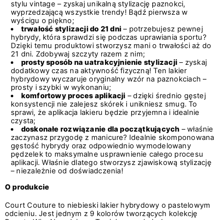
stylu vintage – zyskaj unikalną stylizację paznokci,
wyprzedzającą wszystkie trendy! Bądź pierwsza w
wyścigu o piękno;
trwałość stylizacji do 21 dni
– potrzebujesz pewnej
hybrydy, która sprawdzi się podczas uprawiania sportu?
Dzięki temu produktowi stworzysz mani o trwałości aż do
21 dni. Zdobywaj szczyty razem z nim;
prosty sposób na uatrakcyjnienie stylizacji
– zyskaj
dodatkowy czas na aktywność fizyczną! Ten lakier
hybrydowy wyczaruje oryginalny wzór na paznokciach –
prosty i szybki w wykonaniu;
komfortowy proces aplikacji
– dzięki średnio gęstej
konsystencji nie zalejesz skórek i unikniesz smug. To
sprawi, że aplikacja lakieru będzie przyjemna i idealnie
czysta;
doskonałe rozwiązanie dla początkujących
– właśnie
zaczynasz przygodę z manicure? Idealnie skomponowana
gęstość hybrydy oraz odpowiednio wymodelowany
pędzelek to maksymalne usprawnienie całego procesu
aplikacji. Właśnie dlatego stworzysz zjawiskową stylizację
– niezależnie od doświadczenia!
O produkcie
Court Couture to niebieski lakier hybrydowy o pastelowym
odcieniu. Jest jednym z 9 kolorów tworzących kolekcję