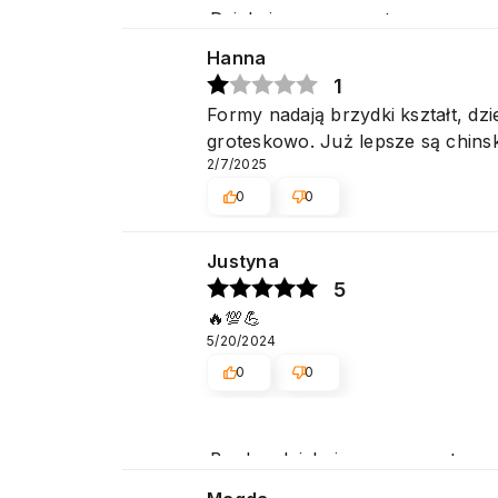
Dziękujemy za pozytywną ocenę 
Hanna
1
Formy nadają brzydki kształt, dz
groteskowo. Już lepsze są chinsk
2/7/2025
0
0
Justyna
5
🔥💯💪
5/20/2024
0
0
Bardzo dziękujemy za pozytywną 
Cieszymy się, że spełniliśmy Pa