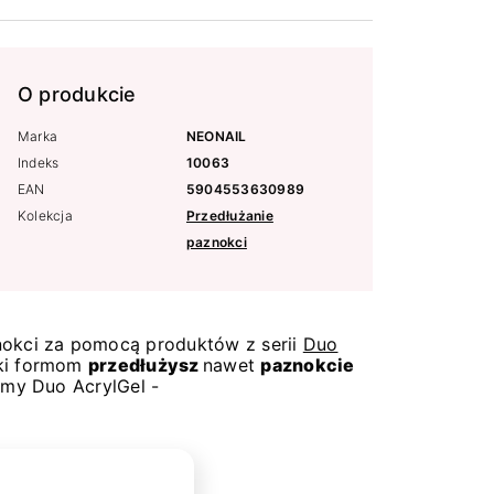
O produkcie
Marka
NEONAIL
Indeks
10063
EAN
5904553630989
Kolekcja
Przedłużanie
paznokci
okci za pomocą produktów z serii
Duo
ęki formom
przedłużysz
nawet
paznokcie
rmy Duo AcrylGel -