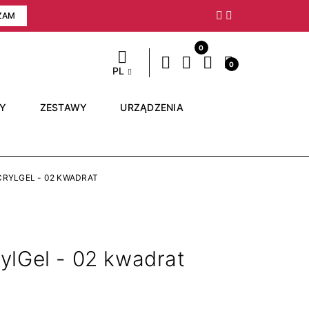
ZAM
Następny
0
0
PL
RY
ZESTAWY
URZĄDZENIA
RYLGEL - 02 KWADRAT
ylGel - 02 kwadrat