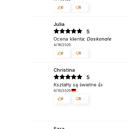
0
0
Julia
5
Ocena klienta:
Doskonale
4/18/2025
0
0
Christina
5
Kształty są świetne 👍️
9/16/2025
0
0
Sara