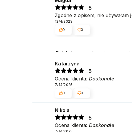
Magda
5
Zgodne z opisem, nie używałam j
12/4/2023
0
0
Dziękujemy serdecznie za pozyt
na jak najwyższym poziomie. P
Katarzyna
5
Ocena klienta:
Doskonale
7/14/2025
0
0
Nikola
5
Ocena klienta:
Doskonale
7/14/2025