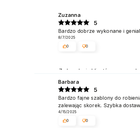
Zuzanna
5
Bardzo dobrze wykonane i genialn
8/7/2025
0
0
Zadowolenie klientów z naszych u
Pozdrawiamy
Barbara
5
Bardzo fajne szablony do robien
zalewając skorek. Szybka dostaw
4/15/2025
0
0