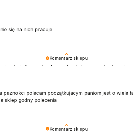
ie się na nich pracuje
Komentarz sklepu
sług jest dla nas bardzo ważne i cieszymy się, że w tym
ia paznokci polecam początkujacym paniom jest o wiele ł
a sklep godny polecenia
Komentarz sklepu