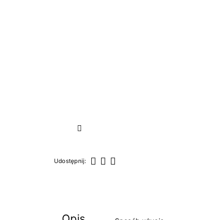
Następny
Udostępnij:
Udostępnij
Tweetuj
Pinterest
Opis