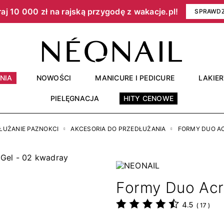
aj 10 000 zł na rajską przygodę z wakacje.pl!​
SPRAWD
NIA
NOWOŚCI
MANICURE I PEDICURE
LAKIE
PIELĘGNACJA
HITY CENOWE
ŁUŻANIE PAZNOKCI
AKCESORIA DO PRZEDŁUŻANIA
FORMY DUO AC
Formy Duo Acr
4.5
(
17
)