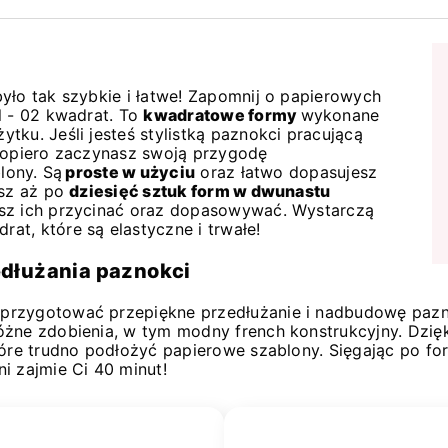
było tak szybkie i łatwe! Zapomnij o papierowych
l - 02 kwadrat. To
kwadratowe formy
wykonane
tku. Jeśli jesteś stylistką paznokci pracującą
opiero zaczynasz swoją przygodę
lony. Są
proste w użyciu
oraz łatwo dopasujesz
esz aż po
dziesięć sztuk form w dwunastu
sisz ich przycinać oraz dopasowywać. Wystarczą
at, które są elastyczne i trwałe!
dłużania paznokci
przygotować przepiękne przedłużanie i nadbudowę pazn
óżne zdobienia, w tym modny french konstrukcyjny. Dzi
tóre trudno podłożyć papierowe szablony. Sięgając po fo
i zajmie Ci 40 minut!