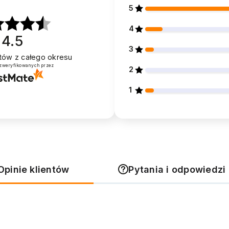
5
4
4.5
3
entów
z całego okresu
 zweryfikowanych przez
2
1
Opinie klientów
Pytania i odpowiedzi 