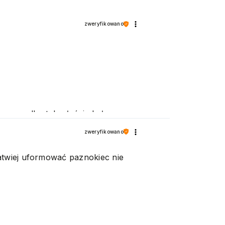
zweryfikowano
 przypadku tak właśnie było.
zweryfikowano
atwiej uformować paznokiec nie