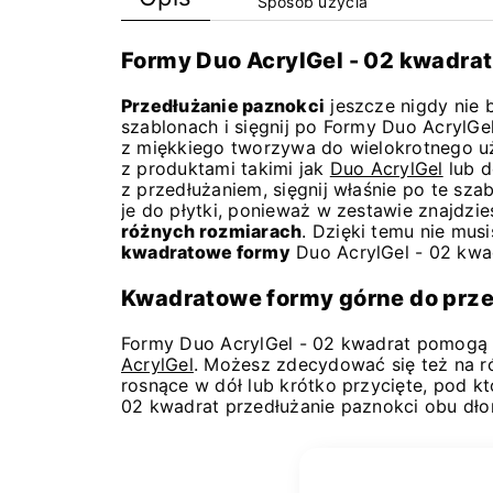
Sposób użycia
Formy Duo AcrylGel - 02 kwadrat
Przedłużanie paznokci
jeszcze nigdy nie 
szablonach i sięgnij po Formy Duo AcrylGe
z miękkiego tworzywa do wielokrotnego uży
z produktami takimi jak
Duo AcrylGel
lub d
z przedłużaniem, sięgnij właśnie po te szab
je do płytki, ponieważ w zestawie znajdzi
różnych rozmiarach
. Dzięki temu nie mu
kwadratowe formy
Duo AcrylGel - 02 kwadr
Kwadratowe formy górne do prze
Formy Duo AcrylGel - 02 kwadrat pomogą 
AcrylGel
. Możesz zdecydować się też na r
rosnące w dół lub krótko przycięte, pod k
02 kwadrat przedłużanie paznokci obu dłon