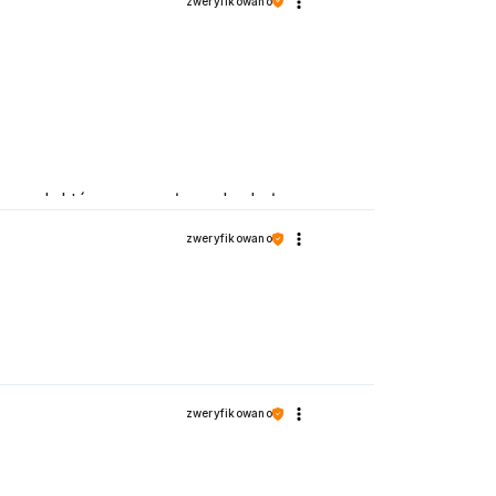
zweryfikowano
 produktów oraz usług, aby były
zweryfikowano
zweryfikowano