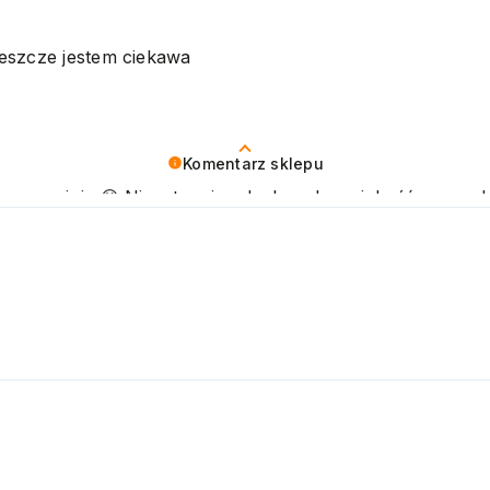
eszcze jestem ciekawa
Komentarz sklepu
ywną opinię 😊 Nieustannie udoskonalamy jakość naszych
ozdrawiamy