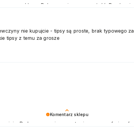
naszego sklepu. Polecamy się na przyszłość. Pozdrawi
iewczyny nie kupujcie - tipsy są proste, brak typowego z
ie tipsy z temu za grosze
Komentarz sklepu
opinię. Podczas naszej pracy stawiamy na profesjonalizm
ni oczekiwania. Zapraszamy do ponownego skorzystania z