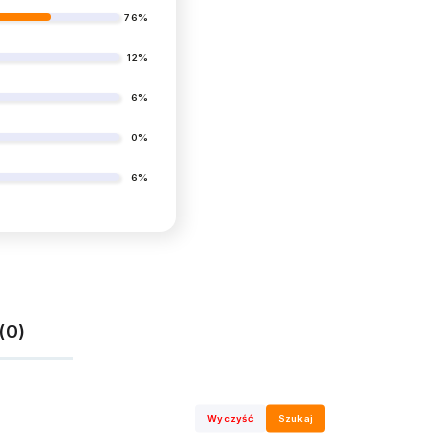
76%
12%
6%
0%
6%
(0)
Wyczyść
Szukaj