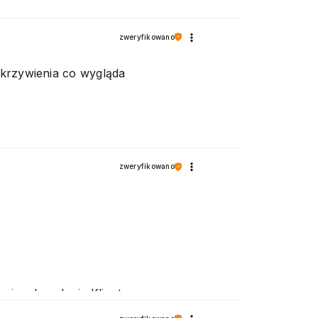
amy
zweryfikowano
akrzywienia co wygląda
zweryfikowano
 i zadowolenie Klienta.
 naszej oferty. Pozdrawiamy