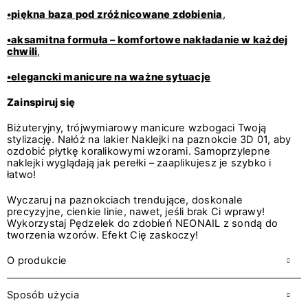
•piękna baza pod zróżnicowane zdobienia
,
•aksamitna formuła – komfortowe nakładanie w każdej
chwili
,
•elegancki manicure na ważne sytuacje
Zainspiruj się
Biżuteryjny, trójwymiarowy manicure wzbogaci Twoją
stylizację. Nałóż na lakier Naklejki na paznokcie 3D 01, aby
ozdobić płytkę koralikowymi wzorami. Samoprzylepne
naklejki wyglądają jak perełki – zaaplikujesz je szybko i
łatwo!
Wyczaruj na paznokciach trendujące, doskonale
precyzyjne, cienkie linie, nawet, jeśli brak Ci wprawy!
Wykorzystaj Pędzelek do zdobień NEONAIL z sondą do
tworzenia wzorów. Efekt Cię zaskoczy!
O produkcie
Sposób użycia