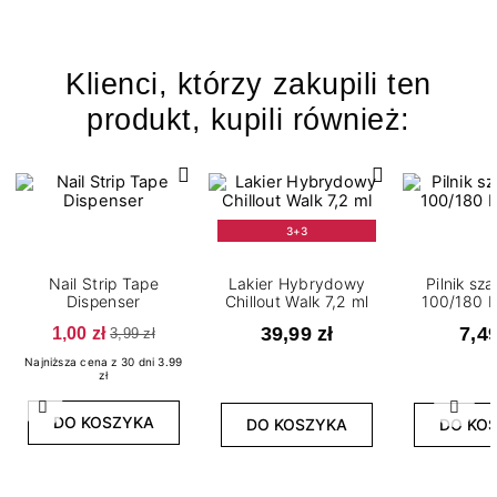
Klienci, którzy zakupili ten
produkt, kupili również:
3+3
Nail Strip Tape
Lakier Hybrydowy
Pilnik sz
Dispenser
Chillout Walk 7,2 ml
100/180 
1,00 zł
39,99 zł
7,49
3,99 zł
Najniższa cena z 30 dni 3.99
zł
Poprzedni
Nast
DO KOSZYKA
DO KOSZYKA
DO KO