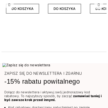
Poprzedni
Nast
DO KOSZYKA
DO KOSZYKA
DO KO
ZAPISZ SIĘ DO NEWSLETTERA I ZGARNIJ
-15% rabatu powitalnego
Dołącz do newslettera i aktywuj swój jednorazowy kod
rabatowy. To najszybszy sposób, by zacząć
zamawiać taniej i
być zawsze krok przed innymi.
Kod rabatowy dostarczany natychmiast po zapisie