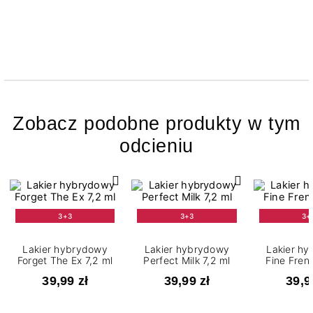
Zobacz podobne produkty w tym
odcieniu
3+3
3+3
3+
Lakier hybrydowy
Lakier hybrydowy
Lakier h
Forget The Ex 7,2 ml
Perfect Milk 7,2 ml
Fine Fren
39,99 zł
39,99 zł
39,9