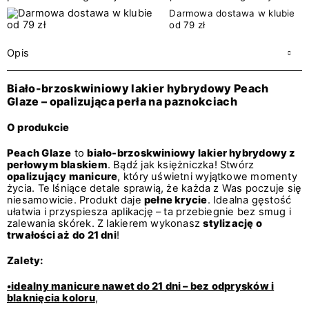
Darmowa dostawa w klubie
od 79 zł
Opis
Biało-brzoskwiniowy lakier hybrydowy Peach
Glaze – opalizująca perła na paznokciach
O produkcie
Peach Glaze
to
biało-brzoskwiniowy lakier hybrydowy z
perłowym blaskiem
. Bądź jak księżniczka! Stwórz
opalizujący manicure
, który uświetni wyjątkowe momenty
życia. Te lśniące detale sprawią, że każda z Was poczuje się
niesamowicie. Produkt daje
pełne krycie
. Idealna gęstość
ułatwia i przyspiesza aplikację – ta przebiegnie bez smug i
zalewania skórek. Z lakierem wykonasz
stylizację o
trwałości aż do 21 dni
!
Zalety:
•idealny manicure nawet do 21 dni – bez odprysków i
blaknięcia koloru
,