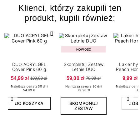
Klienci, którzy zakupili ten
produkt, kupili również:
NOWOŚĆ
DUO ACRYLGEL
Skompletuj Zestaw
Lakier h
Cover Pink 60 g
Letnie DUO
Peach Hori
54,99 zł
59,00 zł
9,99 zł
109,99 zł
79,98 zł
Najniższa cena z 30 dni
Najniższa cena z 30 dni
Najniższa cena 
54.99 zł
79.98 zł
zł
Poprzedni
Nast
DO KOSZYKA
SKOMPONUJ
ZOB
ZESTAW