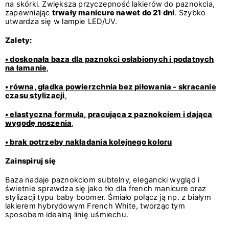
na skórki. Zwiększa przyczepność lakierów do paznokcia,
zapewniając
trwały manicure nawet do 21 dni
. Szybko
utwardza się w lampie LED/UV.
Zalety:
• doskonała baza dla paznokci osłabionych i podatnych
na łamanie
,
• równa, gładka powierzchnia bez piłowania - skracanie
czasu stylizacji
,
• elastyczna formuła, pracująca z paznokciem i dająca
wygodę noszenia
,
• brak potrzeby nakładania kolejnego koloru
Zainspiruj się
Baza nadaje paznokciom subtelny, elegancki wygląd i
świetnie sprawdza się jako tło dla french manicure oraz
stylizacji typu baby boomer. Śmiało połącz ją np. z białym
lakierem hybrydowym French White, tworząc tym
sposobem idealną linię uśmiechu.