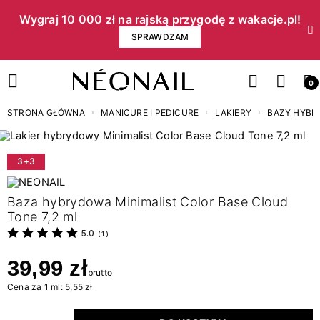
Wygraj 10 000 zł na rajską przygodę z wakacje.pl!​
SPRAWDZAM
0
STRONA GŁÓWNA
MANICURE I PEDICURE
LAKIERY
BAZY HYB
3+3
Baza hybrydowa Minimalist Color Base Cloud
Tone 7,2 ml
5.0
(
1
)
39,99 zł
brutto
Cena za 1 ml: 5,55 zł