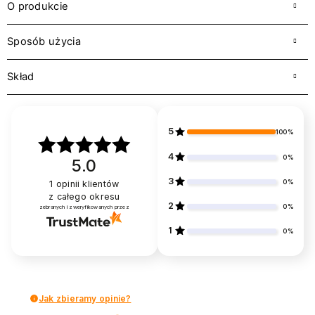
O produkcie
Sposób użycia
Skład
5
100%
4
0%
5.0
3
0%
1
opinii klientów
z całego okresu
2
0%
zebranych i zweryfikowanych przez
1
0%
Jak zbieramy opinie?