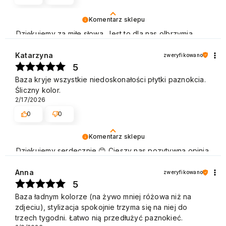
Komentarz sklepu
Dziękujemy za miłe słowa. Jest to dla nas olbrzymia
motywacja do dalszej pracy. Pozdrawiamy
Katarzyna
zweryfikowano
5
Baza kryje wszystkie niedoskonałości płytki paznokcia.
Śliczny kolor.
2/17/2026
0
0
Komentarz sklepu
Dziękujemy serdecznie 😊 Cieszy nas pozytywna opinia
naszych Klientów, którzy chętnie wracają, aby dokonać
zakupu. Pozdrawiamy
Anna
zweryfikowano
5
Baza ładnym kolorze (na żywo mniej różowa niż na
zdjeciu), stylizacja spokojnie trzyma się na niej do
trzech tygodni. Łatwo nią przedłużyć paznokieć.