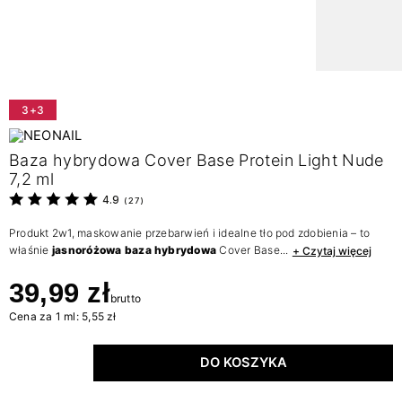
3+3
Baza hybrydowa Cover Base Protein Light Nude
7,2 ml
4.9
(
27
)
Produkt 2w1, maskowanie przebarwień i idealne tło pod zdobienia – to
właśnie
jasnoróżowa baza hybrydowa
Cover Base...
+ Czytaj więcej
39,99 zł
brutto
Cena za 1 ml: 5,55 zł
DO KOSZYKA