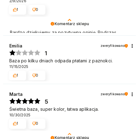
2/9/2026
1
0
Komentarz sklepu
Bardzo dziękujemy za pozytywną opinię. Podczas
naszej pracy stawiamy na profesjonalizm i zadowolenie
Klienta. Cieszymy się, że spełniliśmy Pani oczekiwania.
Emilia
zweryfikowano
Zapraszamy do ponownego skorzystania z naszej
1
oferty. Pozdrawiamy
Baza po kilku dniach odpada płatami z paznokci.
11/15/2025
1
0
Marta
zweryfikowano
5
Świetna baza, super kolor, łatwa aplikacja.
10/30/2025
1
0
Komentarz sklepu