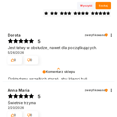
Wyczyść
Szukaj
Dorota
zweryfikowano
5
Jest łatwy w obsłudze, nawet dla początkujących.
5/26/2026
0
0
Komentarz sklepu
Dokładamy wszelkich starań, aby klienci byli
zadowoleni z naszych usług. Dziękujemy za pozytywną
opinię i zapraszamy ponownie! Pozdrawiamy
Anna Maria
zweryfikowano
5
Świetnie trzyma
2/20/2026
0
0