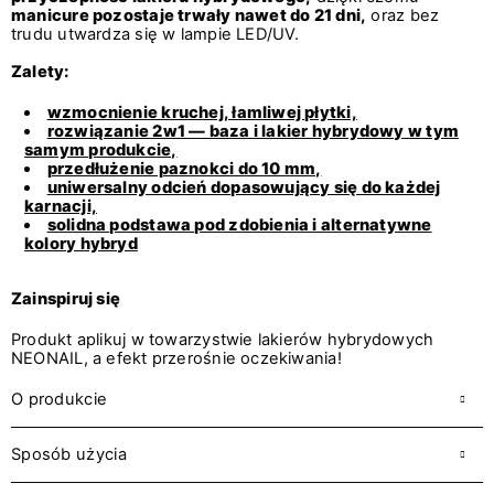
manicure pozostaje trwały nawet do 21 dni,
oraz bez
trudu utwardza się w lampie LED/UV.
Zalety:
wzmocnienie kruchej, łamliwej płytki,
rozwiązanie 2w1 — baza i lakier hybrydowy w tym
samym produkcie,
przedłużenie paznokci do 10 mm,
uniwersalny odcień dopasowujący się do każdej
karnacji,
solidna podstawa pod zdobienia i alternatywne
kolory hybryd
Zainspiruj się
Produkt aplikuj w towarzystwie lakierów hybrydowych
NEONAIL, a efekt przerośnie oczekiwania!
O produkcie
Sposób użycia