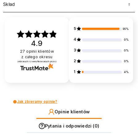
Skład
5
96%
4
0%
4.9
3
0%
27
opinii klientów
z całego okresu
2
0%
zebranych i zweryfikowanych przez
1
4%
Jak zbieramy opinie?
Opinie klientów
Pytania i odpowiedzi (0)