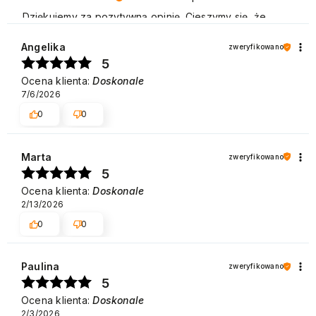
Dziękujemy za pozytywną opinię. Cieszymy się, że
jesteś zadowolony z naszych usług i zachęcamy do
ponownych zakupów w naszym sklepie. Pozdrawiamy
Angelika
zweryfikowano
5
Ocena klienta:
Doskonale
7/6/2026
0
0
Marta
zweryfikowano
5
Ocena klienta:
Doskonale
2/13/2026
0
0
Paulina
zweryfikowano
5
Ocena klienta:
Doskonale
2/3/2026