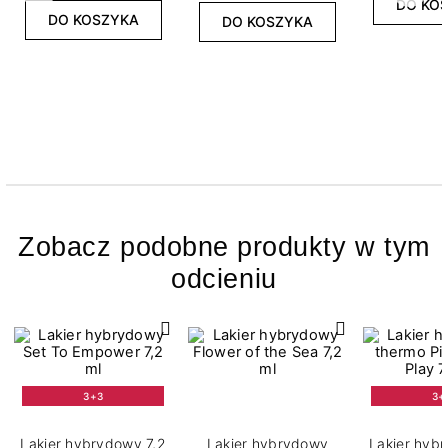
DO KO
DO KOSZYKA
DO KOSZYKA
Zobacz podobne produkty w tym
odcieniu
3+3
3+
Lakier hybrydowy 7,2
Lakier hybrydowy
Lakier hyb