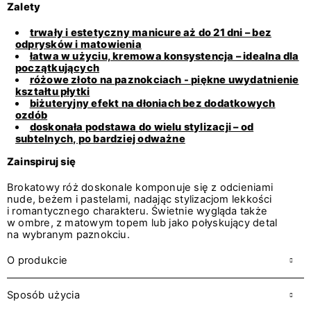
Zalety
trwały i estetyczny manicure aż do 21 dni – bez
odprysków i matowienia
łatwa w użyciu, kremowa konsystencja – idealna dla
początkujących
różowe złoto na paznokciach - piękne uwydatnienie
kształtu płytki
biżuteryjny efekt na dłoniach bez dodatkowych
ozdób
doskonała podstawa do wielu stylizacji – od
subtelnych, po bardziej odważne
Zainspiruj się
Brokatowy róż doskonale komponuje się z odcieniami
nude, beżem i pastelami, nadając stylizacjom lekkości
i romantycznego charakteru. Świetnie wygląda także
w ombre, z matowym topem lub jako połyskujący detal
na wybranym paznokciu.
O produkcie
Sposób użycia