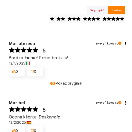
Wyczyść
Szukaj
Mariateresa
zweryfikowano
5
Bardzo ładnie! Pełne brokatu!
12/1/2025
0
0
Pokaż oryginał
Maribel
zweryfikowano
5
Ocena klienta:
Doskonale
12/2/2025
0
0