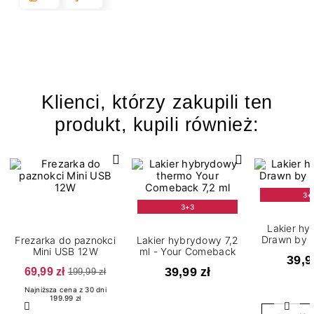
Klienci, którzy zakupili ten
produkt, kupili również:
3+
3+3
Lakier h
Drawn by Y
Frezarka do paznokci
Lakier hybrydowy 7,2
Mini USB 12W
ml - Your Comeback
39,9
69,99 zł
39,99 zł
199,99 zł
Najniższa cena z 30 dni
199.99 zł
Poprzedni
Nast