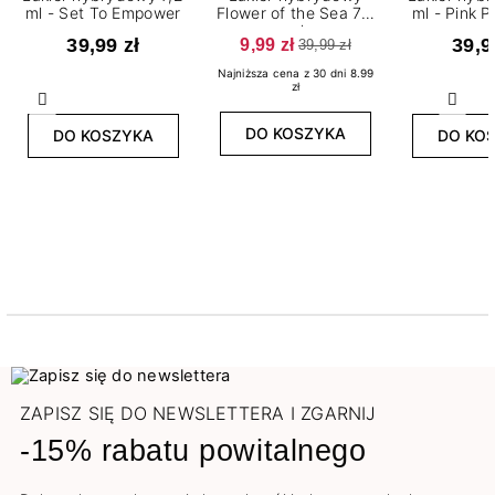
ml - Set To Empower
Flower of the Sea 7,2
ml - Pink 
ml
39,99 zł
9,99 zł
39,9
39,99 zł
Najniższa cena z 30 dni 8.99
zł
Poprzedni
Nast
DO KOSZYKA
DO KOSZYKA
DO KO
ZAPISZ SIĘ DO NEWSLETTERA I ZGARNIJ
-15% rabatu powitalnego