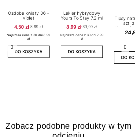
Ozdoba kwiaty 06 -
Lakier hybrydowy
Violet
Yours To Stay 7,2 ml
Tipsy natu
szt. z
4,50 zł
8,99 zł
8,99 zł
39,99 zł
kieszonką
24,9
Najniższa cena z 30 dni 8.99
Najniższa cena z 30 dni 7.99
zł
zł
Poprzedni
Nast
DO KOSZYKA
DO KOSZYKA
DO KO
Zobacz podobne produkty w tym
odcieniu