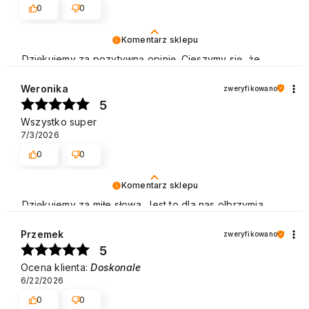
0
0
Komentarz sklepu
Dziękujemy za pozytywną opinię. Cieszymy się, że
jesteś zadowolony z naszych usług i zachęcamy do
ponownych zakupów w naszym sklepie. Pozdrawiamy
Weronika
zweryfikowano
5
Wszystko super
7/3/2026
0
0
Komentarz sklepu
Dziękujemy za miłe słowa. Jest to dla nas olbrzymia
motywacja do dalszej pracy. Pozdrawiamy
Przemek
zweryfikowano
5
Ocena klienta:
Doskonale
6/22/2026
0
0