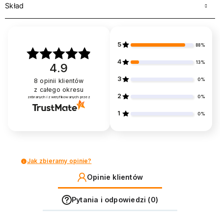
Skład
5
88%
4
13%
4.9
3
0%
8
opinii klientów
z całego okresu
2
0%
zebranych i zweryfikowanych przez
1
0%
Jak zbieramy opinie?
Opinie klientów
Pytania i odpowiedzi (0)