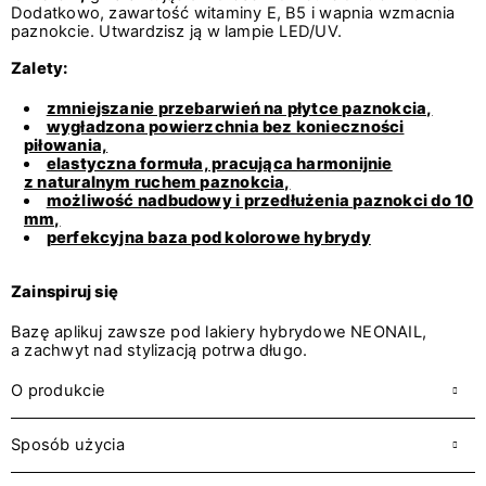
Dodatkowo, zawartość witaminy E, B5 i wapnia wzmacnia
paznokcie. Utwardzisz ją w lampie LED/UV.
Zalety:
zmniejszanie przebarwień na płytce paznokcia,
wygładzona powierzchnia bez konieczności
piłowania,
elastyczna formuła, pracująca harmonijnie
z naturalnym ruchem paznokcia,
możliwość nadbudowy i przedłużenia paznokci do 10
mm,
perfekcyjna baza pod kolorowe hybrydy
Zainspiruj się
Bazę aplikuj zawsze pod lakiery hybrydowe NEONAIL,
a zachwyt nad stylizacją potrwa długo.
O produkcie
Sposób użycia