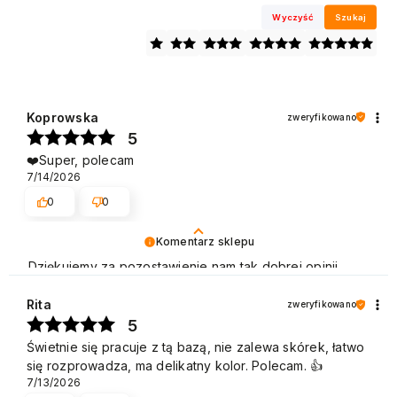
Wyczyść
Szukaj
Koprowska
zweryfikowano
5
❤️Super, polecam
7/14/2026
0
0
Komentarz sklepu
Dziękujemy za pozostawienie nam tak dobrej opinii.
Naszym priorytetem jest satysfakcja klienta i Twoja
recenzja potwierdza nasze wysiłki - dziękujemy raz
Rita
zweryfikowano
jeszcze i mamy nadzieję - do szybkiego zobaczenia!
5
Pozdrawiamy
Świetnie się pracuje z tą bazą, nie zalewa skórek, łatwo
się rozprowadza, ma delikatny kolor. Polecam. 👍️
7/13/2026