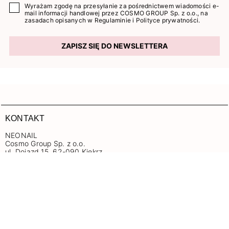
Wyrażam zgodę na przesyłanie za pośrednictwem wiadomości e-
mail informacji handlowej przez COSMO GROUP Sp. z o.o., na
zasadach opisanych w
Regulaminie
i
Polityce prywatności
.
ZAPISZ SIĘ DO NEWSLETTERA
KONTAKT
NEONAIL
Cosmo Group Sp. z o.o.
ul. Dojazd 15, 62-090 Kiekrz
+48 612 502 439
Pon. – Pt. 8:00–16:00
znn@neonail.com
+
O NEONAIL