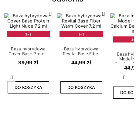
3+3
3+3
3+
Baza hybrydowa
Baza hybrydowa
Cover Base Protein
Revital Base Fiber
Baza hy
Light Nude 7,2 ml
Warm Cover 7,2 ml
Modelin
39,99 zł
44,99 zł
Calcium B
44,9
7,2
Poprzedni
Nast
DO KOSZYKA
DO KOSZYKA
DO KO