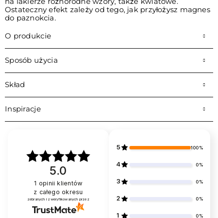
na lakierze różnorodne wzory, także kwiatowe.
Ostateczny efekt zależy od tego, jak przyłożysz magnes
do paznokcia.
O produkcie
Sposób użycia
Skład
Inspiracje
5
100%
4
0%
5.0
3
0%
1
opinii klientów
z całego okresu
2
0%
zebranych i zweryfikowanych przez
1
0%