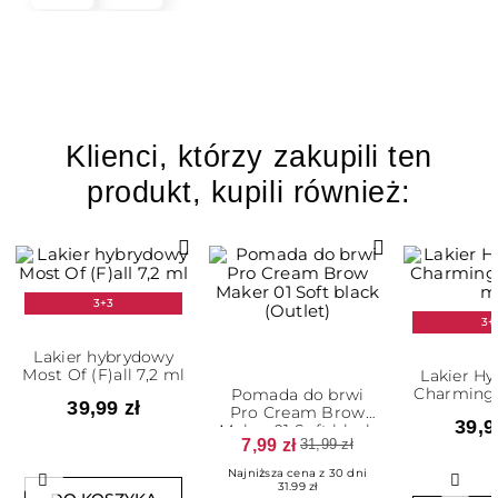
Klienci, którzy zakupili ten
produkt, kupili również:
3+3
3+
Lakier hybrydowy
Most Of (F)all 7,2 ml
Lakier H
Charming 
Pomada do brwi
39,99 zł
m
Pro Cream Brow
39,9
Maker 01 Soft black
7,99 zł
31,99 zł
Najniższa cena z 30 dni
Poprzedni
Nast
31.99 zł