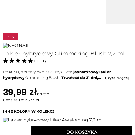
3+3
Lakier hybrydowy Glimmering Blush 7,2 ml
5.0
(
1
)
Efekt 3D, biżuteryjny blask i szyk – oto
jasnoróżowy lakier
hybrydowy
Glimmering Blush!
Trwałość do 21 dni,...
+ Czytaj więcej
39,99 zł
brutto
Cena za 1 ml: 5,55 zł
INNE KOLORY W KOLEKCJI
DO KOSZYKA