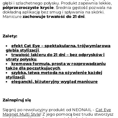
głębi i szlachetnego połysku. Produkt zapewnia lekkie,
półprzezroczyste krycie
. Średnia gęstość pozwala na
dokładną aplikację bez smug i spływania na skórki.
Manicure
zachowuje trwałość do 21 dni
.
Zalety:
efekt Cat Eye – spektakularna, trójwymiarowa
głębia stylizacji
,
trwałość lakieru do 21 dni – bez odprysków i
utraty połysku
,
kremowa formuła, prosta w rozprowadzaniu
także dla początkujących
,
szybka, łatwa metoda na ożywienie każdej
stylizacji
,
elegancki, biżuteryjny wygląd manicure
Zainspiruj się
Sięgnij po rewolucyjny produkt od NEONAIL -
Cat Eye
Magnet Multi Style
! Z jego pomocą bez trudu stworzysz