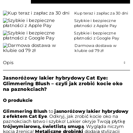
Kup teraz i zapłac za 30 dni
Szybkie i bezpieczne
płatności z Apple Pay
Szybkie i bezpieczne
płatności z Google Pay
Darmowa dostawa w
klubie od 79 zł
Opis
Jasnoróżowy lakier hybrydowy
Cat Eye:
Glimmering Blush – czyli jak zrobić kocie oko
na paznokciach?
O produkcie
Glimmering Blush
to
jasnoróżowy
lakier hybrydowy
z efektem Cat Eye
. Odkryj, jak zrobić kocie oko na
paznokciach łatwo i szybko! Lakier okryje Twoją płytkę
trójwymiarową, świetlistą smugą
. Wygląda niczym
kocia źrenica!
Metaliczne drobinki
dodają stylizacji