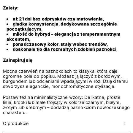
Zalety:
aż 21 dni bez odprysków czy matowienia,
gładka konsystencja, dedykowana szczególnie
początkującym,
miłość do hybryd – elegancja z temperamentnym
akcentem,
ponadczasowy kolor, stały wobec trendów,
doskonałe tło dla rozmaitych zdobień paznokci
Zainspiruj się
Mocna czerwień na paznokciach to klasyka, która daje
ogromne pole do popisu. Możesz ją łączyć z bordowym,
burgundem lub odcieniami wpadającymi w róż. Dzięki temu
stworzysz eleganckie, monochromatyczne stylizacje.
Postaw też na minimalistyczne wzory: Delikatne, proste
linie, kropki lub małe trójkąty w kolorze czarnym, białym,
złotym lub srebrnym – dodadzą paznokciom nowoczesnego
charakteru.
O produkcie