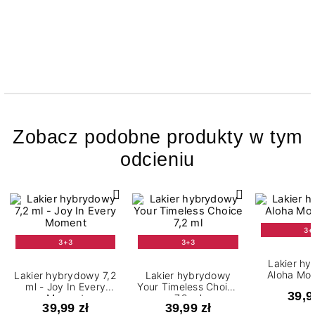
Zobacz podobne produkty w tym
odcieniu
3+
3+3
3+3
Lakier h
Aloha Moo
Lakier hybrydowy 7,2
Lakier hybrydowy
ml - Joy In Every
Your Timeless Choice
39,9
Moment
7,2 ml
39,99 zł
39,99 zł