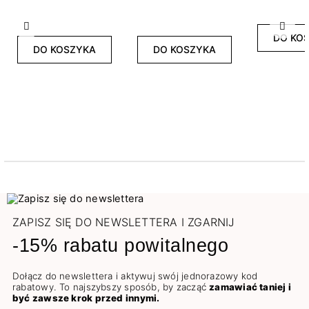
Poprzedni
Nast
DO KO
DO KOSZYKA
DO KOSZYKA
ZAPISZ SIĘ DO NEWSLETTERA I ZGARNIJ
-15% rabatu powitalnego
Dołącz do newslettera i aktywuj swój jednorazowy kod
rabatowy. To najszybszy sposób, by zacząć
zamawiać taniej i
być zawsze krok przed innymi.