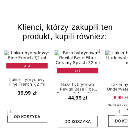
Klienci, którzy zakupili ten
produkt, kupili również:
3+3
3+3
Lakier hybrydowy
Fine French 7,2 ml
Baza hybrydowa
Lakier h
Revital Base Fiber
Underwater 
39,99 zł
Creamy Splash 7,2 ml
m
44,99 zł
9,99 zł
Najniższa cena 
zł
Poprzedni
Nast
DO KOSZYKA
DO KO
DO KOSZYKA