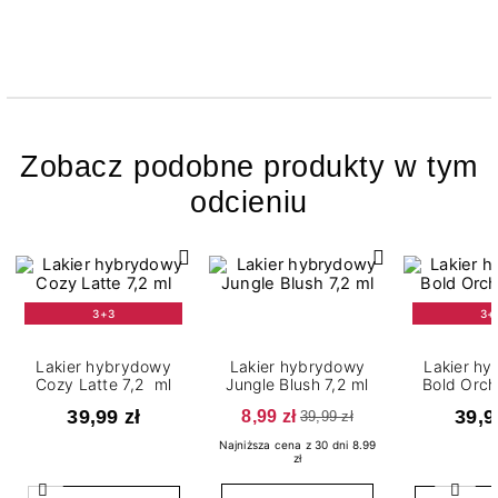
Zobacz podobne produkty w tym
odcieniu
3+3
3+
Lakier hybrydowy
Lakier hybrydowy
Lakier h
Cozy Latte 7,2 ml
Jungle Blush 7,2 ml
Bold Orch
39,99 zł
8,99 zł
39,9
39,99 zł
Najniższa cena z 30 dni 8.99
zł
Poprzedni
Nast