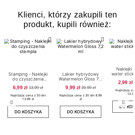
Klienci, którzy zakupili ten
produkt, kupili również:
Naklejki
water stic
Stamping - Naklejki
Lakier hybrydowy
do czyszczenia
Watermelon Gloss 7,2
2,99 zł
stempla
ml
6,99 zł
9,99 zł
13,99 zł
39,99 zł
Najniższa ce
13.99
Najniższa cena z 30 dni
Najniższa cena z 30 dni 8.99
13.99 zł
zł
Poprzedni
Nast
DO KO
DO KOSZYKA
DO KOSZYKA