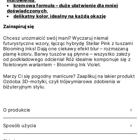
matowienia,
kremowa formuła – duże ułatwienie dla mniej
doświadczonych,
delikatny kolor, idealny na każdą okazję
Zainspiruj się
Chcesz urozmaicić swój mani? Wyczaruj niemal
futurystyczne wzory, łącząc hybrydę Stellar Pink z tuszami
Blooming Inks! Dają one ciekawy efekt blur – rozmazaną
plamę koloru. Barwy tuszów są płynne – wszystko zależy
od podkładowego odcienia! Róż idealnie komponuje się z
fioletowym wariantem - Blooming Ink Violet.
Marzy Ci się pogodny manicure? Zaaplikuj na lakier produkt
Ozdoba 3D-motylki, czyli trójwymiarowe zdobienia w
biżuteryjnym stylu.
O produkcie
Sposób użycia