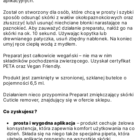
aplikacyjnych.
Został on stworzony dla osób, które chcą w prosty i szybki
sposób odsunąć skórki z wałów okołopaznokciowych oraz
złuszczyć lub/i usunąć niechciane błonki narastające na
paznokieć. Aby zauważyć działanie preparatu, nałóż go na
skórki na ok. 10 sekund. Używając kopytka lub
drewnianego patyczka, usuń zbędny nabłonek. Na koniec
umyj ręce ciepłą wodą z mydłem.
Preparat jest całkowicie wegański – nie ma w nim
składników pochodzenia zwierzęcego. Uzyskał certyfikat
PETA oraz Vegan Friendly.
Produkt jest zamknięty w szronionej, szklanej butelce o
pojemności 6,5 ml.
Działaniem nieco przypomina Preparat zmiękczający skórki
Cuticle remover, znajdujący się w ofercie sklepu.
Co zyskujesz?
prosta i wygodna aplikacja
– produkt cechuje żelowa
konsystencja, która zapewnia komfort użytkowania na co
dzień. Składa się na niego także specjalna pipeta, która
ułatwia aplikację preparatu na wszystkie skórki