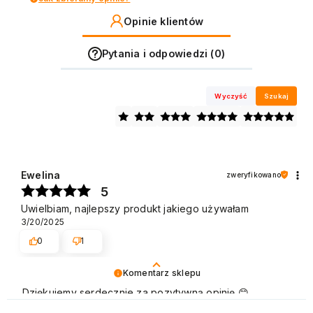
Opinie klientów
Pytania i odpowiedzi (0)
Wyczyść
Szukaj
Ewelina
zweryfikowano
5
Uwielbiam, najlepszy produkt jakiego używałam
3/20/2025
0
1
Komentarz sklepu
Dziękujemy serdecznie za pozytywną opinię 😊
Nieustannie udoskonalamy jakość naszych produktów