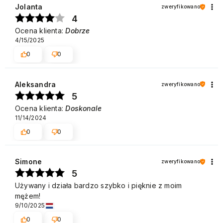
oraz usług, aby były na jak najwyższym poziomie.
Jolanta
zweryfikowano
Pozdrawiamy
4
Ocena klienta:
Dobrze
4/15/2025
0
0
Aleksandra
zweryfikowano
5
Ocena klienta:
Doskonale
11/14/2024
0
0
Simone
zweryfikowano
5
Używany i działa bardzo szybko i pięknie z moim
mężem!
9/10/2025
0
0