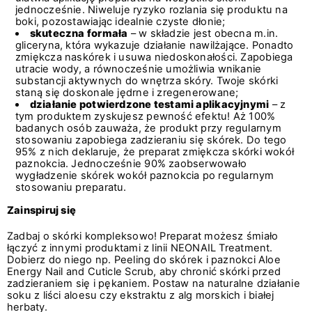
jednocześnie. Niweluje ryzyko rozlania się produktu na
boki, pozostawiając idealnie czyste dłonie;
skuteczna formała
– w składzie jest obecna m.in.
gliceryna, która wykazuje działanie nawilżające. Ponadto
zmiękcza naskórek i usuwa niedoskonałości. Zapobiega
utracie wody, a równocześnie umożliwia wnikanie
substancji aktywnych do wnętrza skóry. Twoje skórki
staną się doskonale jędrne i zregenerowane;
działanie potwierdzone testami aplikacyjnymi
– z
tym produktem zyskujesz pewność efektu! Aż 100%
badanych osób zauważa, że produkt przy regularnym
stosowaniu zapobiega zadzieraniu się skórek. Do tego
95% z nich deklaruje, że preparat zmiękcza skórki wokół
paznokcia. Jednocześnie 90% zaobserwowało
wygładzenie skórek wokół paznokcia po regularnym
stosowaniu preparatu.
Zainspiruj się
Zadbaj o skórki kompleksowo! Preparat możesz śmiało
łączyć z innymi produktami z linii NEONAIL Treatment.
Dobierz do niego np. Peeling do skórek i paznokci Aloe
Energy Nail and Cuticle Scrub, aby chronić skórki przed
zadzieraniem się i pękaniem. Postaw na naturalne działanie
soku z liści aloesu czy ekstraktu z alg morskich i białej
herbaty.