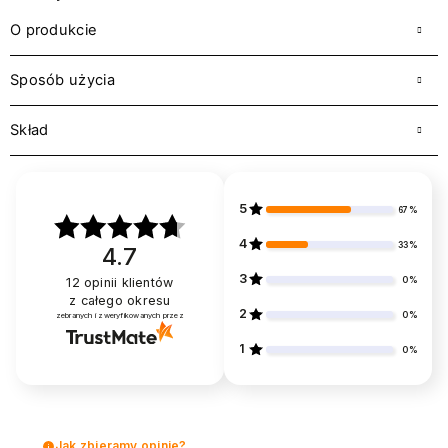
O produkcie
Sposób użycia
Skład
5
67%
4
33%
4.7
3
0%
12
opinii klientów
z całego okresu
2
0%
zebranych i zweryfikowanych przez
1
0%
Jak zbieramy opinie?