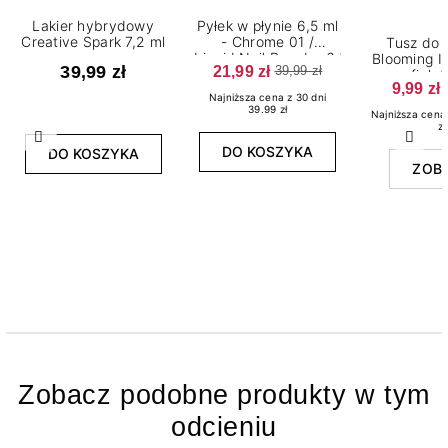
Lakier hybrydowy
Pyłek w płynie 6,5 ml
Creative Spark 7,2 ml
- Chrome 01 /
Tusz do 
Liquid Nail Powder 6,5
Blooming In
39,99 zł
21,99 zł
39,99 zł
ml - Chrome 01
fiole
9,99 zł
Najniższa cena z 30 dni
39.99 zł
Najniższa cena 
zł
Poprzedni
Nast
DO KOSZYKA
DO KOSZYKA
ZOB
Zobacz podobne produkty w tym
odcieniu