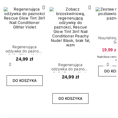
Nourishing
Se
Regenerująca
19,99 zł
odżywka do paznokci
3w1 - Glitter Violet
Najniższa cena 
24,99 zł
zł
Regenerująca
Poprzedni
Nast
odżywka do paznokci
DO KO
3w1 - Peachy Nude
24,99 zł
DO KOSZYKA
DO KOSZYKA