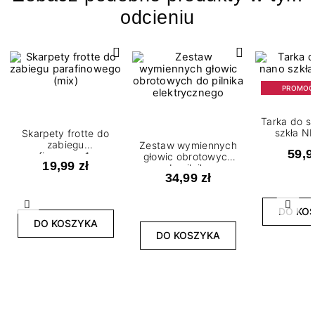
odcieniu
PROMOC
Tarka do s
szkła N
Skarpety frotte do
zabiegu
Zestaw wymiennych
59,9
parafinowego 1 para
głowic obrotowych
19,99 zł
(mix kolorów)
do pilnika
34,99 zł
elektrycznego
Poprzedni
Nast
DO KO
DO KOSZYKA
DO KOSZYKA