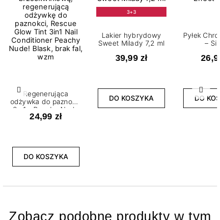
3+3
Lakier hybrydowy
Pyłek Chro
Sweet Milady 7,2 ml
– Si
39,99 zł
26,9
Poprzedni
Nast
Regenerująca
DO KOSZYKA
DO KO
odżywka do paznokci
3w1 - Peachy Nude
24,99 zł
DO KOSZYKA
Zobacz podobne produkty w tym