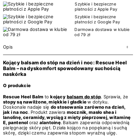
Szybkie i bezpieczne
płatności z Apple Pay
Szybkie i bezpieczne
płatności z Google Pay
Darmowa dostawa w klubie
od 79 zł
Opis
Kojący balsam do stóp na dzień i noc: Rescue Heel
Balm – na dyskomfort spowodowany suchością
naskórka
O produkcie
Rescue Heel Balm
to
kojący
balsam do stóp
. Sprawia, że
stopy są nawilżone, miękkie i gładkie
w dotyku.
Doskonale nadaje się
do stosowania zarówno na dzień,
jak i na noc
. Produkt zawiera
mocznik, masło shea i
lanolinę, ceramidy, wyciąg z mięty pieprzowej, witaminę
E, pantenol
oraz
alantoinę
.
Balsam zapewnia odpowiednią
pielęgnację skóry pięt. Działa kojąco na popękaną i suchą
skórę, dzięki czemu zapewnia stopom wyraźną ulgę.