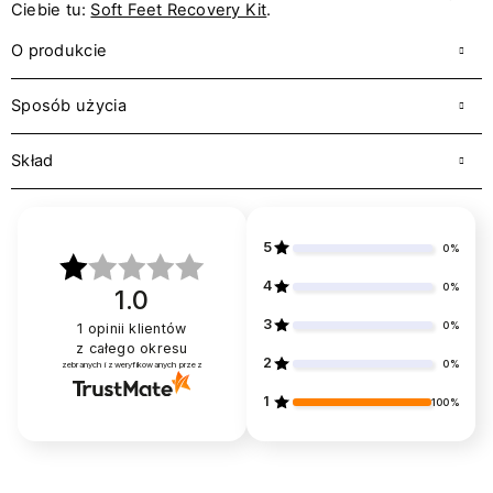
Ciebie tu:
Soft Feet Recovery Kit
.
O produkcie
Sposób użycia
Skład
5
0%
4
0%
1.0
3
0%
1
opinii klientów
z całego okresu
2
0%
zebranych i zweryfikowanych przez
1
100%