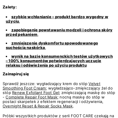
Zalety:
szybkie wchłanianie – produkt bardzo wygodny w
użyciu
,
zapobieganie powstawaniu modzeli i ochrona skóry
przed pękaniem
,
zmniejszenie dyskomfortu spowodowanego
suchością naskórka
,
wynik na bazie konsumenckich testów użytkowych
– 100% konsumentów potwierdzających uczucie
relaksu i odświeżenia po użyciu produktu
Zainspiruj się
Sprawdź jeszcze: wygładzający krem do stóp
Velvet
Smoothing Foot Cream
; wygładzająco-zmiękczający żel do
stóp
Renew Exfoliant Foot Gel
; zmiękczającą maskę do stóp
-
Complete Repair Foot Mask
; nocną maskę do stóp w
postaci skarpetek z efektem regeneracji i odżywienia,
Overnight Reset & Repair Socks Mask
.
Próbki wszystkich produktów z serii FOOT CARE czekają na