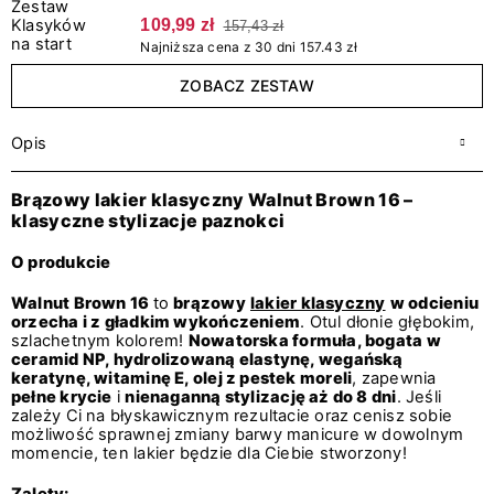
109,99 zł
157,43 zł
Najniższa cena z 30 dni 157.43 zł
ZOBACZ ZESTAW
Opis
Brązowy lakier klasyczny Walnut Brown 16 –
klasyczne stylizacje paznokci
O produkcie
Walnut Brown 16
to
brązowy
lakier klasyczny
w odcieniu
orzecha i z gładkim wykończeniem
. Otul dłonie głębokim,
szlachetnym kolorem!
Nowatorska formuła, bogata w
ceramid NP, hydrolizowaną elastynę, wegańską
keratynę, witaminę E, olej z pestek moreli
, zapewnia
pełne krycie
i
nienaganną stylizację aż do 8 dni
. Jeśli
zależy Ci na błyskawicznym rezultacie oraz cenisz sobie
możliwość sprawnej zmiany barwy manicure w dowolnym
momencie, ten lakier będzie dla Ciebie stworzony!
Zalety: