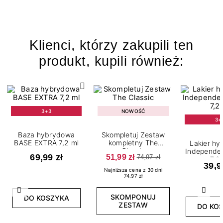
Klienci, którzy zakupili ten
produkt, kupili również:
3+3
NOWOŚĆ
3+
Baza hybrydowa
Skompletuj Zestaw
BASE EXTRA 7,2 ml
kompletny The
Lakier h
Classic
Independe
69,99 zł
51,99 zł
74,97 zł
7,2
39,9
Najniższa cena z 30 dni
74.97 zł
Poprzedni
Nast
SKOMPONUJ
DO KOSZYKA
ZESTAW
DO KO