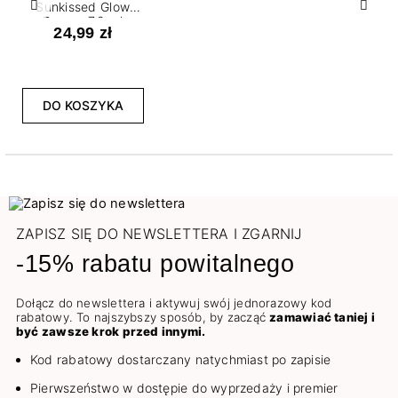
Sunkissed Glow
Poprzedni
Nast
Bronze 7,2 ml
24,99 zł
DO KOSZYKA
ZAPISZ SIĘ DO NEWSLETTERA I ZGARNIJ
-15% rabatu powitalnego
Dołącz do newslettera i aktywuj swój jednorazowy kod
rabatowy. To najszybszy sposób, by zacząć
zamawiać taniej i
być zawsze krok przed innymi.
Kod rabatowy dostarczany natychmiast po zapisie
Pierwszeństwo w dostępie do wyprzedaży i premier