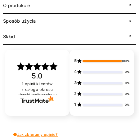
O produkcie
Sposób użycia
Skład
5
100%
4
0%
5.0
3
0%
1
opinii klientów
z całego okresu
2
0%
zebranych i zweryfikowanych przez
1
0%
Jak zbieramy opinie?