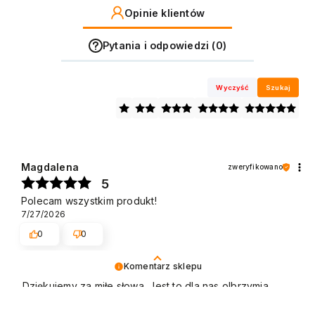
Opinie klientów
Pytania i odpowiedzi (0)
Wyczyść
Szukaj
Magdalena
zweryfikowano
5
Polecam wszystkim produkt!
7/27/2026
0
0
Komentarz sklepu
Dziękujemy za miłe słowa. Jest to dla nas olbrzymia
motywacja do dalszej pracy. Pozdrawiamy