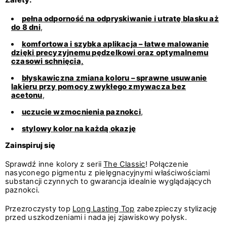
pełna odporność na odpryskiwanie i utratę blasku aż
do 8 dni
,
komfortowa i szybka aplikacja – łatwe malowanie
dzięki precyzyjnemu pędzelkowi oraz optymalnemu
czasowi schnięcia,
błyskawiczna zmiana koloru – sprawne usuwanie
lakieru przy pomocy zwykłego zmywacza bez
acetonu
,
uczucie wzmocnienia paznokci
,
stylowy kolor na każdą okazję
Zainspiruj się
Sprawdź inne kolory z serii
The Classic
! Połączenie
nasyconego pigmentu z pielęgnacyjnymi właściwościami
substancji czynnych to gwarancja idealnie wyglądających
paznokci.
Przezroczysty top
Long Lasting Top
zabezpieczy stylizację
przed uszkodzeniami i nada jej zjawiskowy połysk.