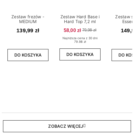
Zestaw frezów -
Zestaw Hard Base i
Zestaw s
MEDIUM
Hard Top 7,2 ml
Essen
139,99 zł
58,00 zł
149,9
79,98 zł
Najniższa cena z 30 dni
79.98 zł
DO KOSZYKA
DO KOSZYKA
DO KO
ZOBACZ WIĘCEJ