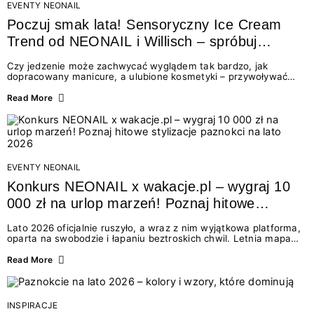
EVENTY NEONAIL
Poczuj smak lata! Sensoryczny Ice Cream
Trend od NEONAIL i Willisch – spróbuj
nowych lodów i odbierz prezent!
Czy jedzenie może zachwycać wyglądem tak bardzo, jak
dopracowany manicure, a ulubione kosmetyki – przywoływać
smak najpiękniejszych wakacyjnych wspomnień? Połączenie
świata beauty i oszałamiających deserów to coś więcej niż
Read More
chwilowa moda. To zaproszenie do celebracji chwili wszystkimi
zmysłami: przez soczysty kolor, aksamitną teksturę,
orzeźwiający zapach i słodki akcent na podniebieniu. Tego lata
NEONAIL łączy siły z marką Willisch, tworząc unikalny projekt
na styku jedzenia i piękna....
EVENTY NEONAIL
Konkurs NEONAIL x wakacje.pl – wygraj 10
000 zł na urlop marzeń! Poznaj hitowe
stylizacje paznokci na lato 2026
Lato 2026 oficjalnie ruszyło, a wraz z nim wyjątkowa platforma,
oparta na swobodzie i łapaniu beztroskich chwil. Letnia mapa
kolorów NEONAIL prowadzi nas przez najpiękniejsze
doświadczenia wakacji – od spontanicznych wyjazdów, przez
Read More
chwile relaksu, tropikalne inspiracje, aż po ekscytujące smaki.
Motywem przewodnim jest eksplorowanie i kolekcjonowanie
letnich momentów. Z tej okazji przygotowaliśmy coś absolutnie
wyjątkowego: wielki konkurs z wakacje.pl oraz dawkę
INSPIRACJE
najgorętszych trendów w...