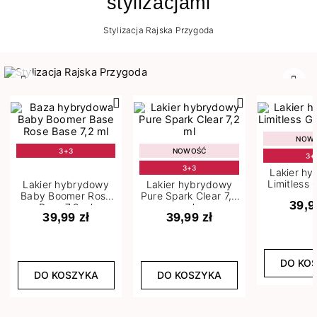
stylizacjami
Stylizacja Rajska Przygoda
Poprzedni
Nast
NOW
3+3
NOWOŚĆ
3+
3+3
Lakier h
Limitless 
Lakier hybrydowy
Lakier hybrydowy
m
Baby Boomer Rose
Pure Spark Clear 7,2
39,9
Base 7,2 ml
ml
39,99 zł
39,99 zł
DO KO
DO KOSZYKA
DO KOSZYKA