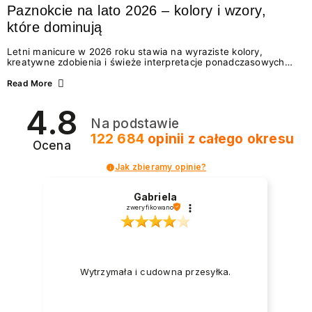
Paznokcie na lato 2026 – kolory i wzory,
które dominują
Letni manicure w 2026 roku stawia na wyraziste kolory,
kreatywne zdobienia i świeże interpretacje ponadczasowych
trendów. Wśród najmodniejszych propozycji nie brakuje
zarówno energetycznych odcieni inspirowanych wakacjami, jak
Read More
i delikatnych wzorów idealnych dla miłośniczek eleganckiej
prostoty. Jakie kolory i stylizacje paznokci będą królować latem
4.8
2026? Znajdź inspirację dla swojego manicure!
Na podstawie
122 684
opinii
z całego okresu
Ocena
Jak zbieramy opinie?
Gabriela
zweryfikowano
Wytrzymała i cudowna przesyłka.