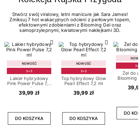
Stwórz swój viralowy, letni manicure jak Sara James!
Zmiksuj 7 hot wakacyjnych odcieni z perłowym topem,
efektownymi zdobieniami z Blooming Gel oraz
samoprzylepnymi, kwiatowymi naklejkami 3D.
NOW
NOWOŚĆ
NOWOŚĆ
3+
3+3
3+3
Żel do 
Blooming G
Lakier hybrydowy
Top hybrydowy Glow
Pink Power Pulse 7,2
Pearl Effect 7,2 ml
39,9
ml
39,99 zł
39,99 zł
DO KO
DO KOSZYKA
DO KOSZYKA