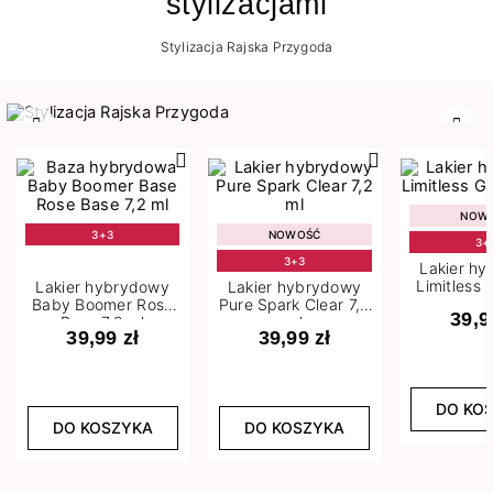
stylizacjami
Stylizacja Rajska Przygoda
Poprzedni
Nast
NOW
3+3
NOWOŚĆ
3+
3+3
Lakier h
Limitless 
Lakier hybrydowy
Lakier hybrydowy
m
Baby Boomer Rose
Pure Spark Clear 7,2
39,9
Base 7,2 ml
ml
39,99 zł
39,99 zł
DO KO
DO KOSZYKA
DO KOSZYKA