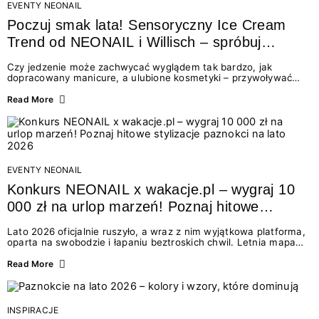
EVENTY NEONAIL
Poczuj smak lata! Sensoryczny Ice Cream
Trend od NEONAIL i Willisch – spróbuj
nowych lodów i odbierz prezent!
Czy jedzenie może zachwycać wyglądem tak bardzo, jak
dopracowany manicure, a ulubione kosmetyki – przywoływać
smak najpiękniejszych wakacyjnych wspomnień? Połączenie
świata beauty i oszałamiających deserów to coś więcej niż
Read More
chwilowa moda. To zaproszenie do celebracji chwili wszystkimi
zmysłami: przez soczysty kolor, aksamitną teksturę,
orzeźwiający zapach i słodki akcent na podniebieniu. Tego lata
NEONAIL łączy siły z marką Willisch, tworząc unikalny projekt
na styku jedzenia i piękna....
EVENTY NEONAIL
Konkurs NEONAIL x wakacje.pl – wygraj 10
000 zł na urlop marzeń! Poznaj hitowe
stylizacje paznokci na lato 2026
Lato 2026 oficjalnie ruszyło, a wraz z nim wyjątkowa platforma,
oparta na swobodzie i łapaniu beztroskich chwil. Letnia mapa
kolorów NEONAIL prowadzi nas przez najpiękniejsze
doświadczenia wakacji – od spontanicznych wyjazdów, przez
Read More
chwile relaksu, tropikalne inspiracje, aż po ekscytujące smaki.
Motywem przewodnim jest eksplorowanie i kolekcjonowanie
letnich momentów. Z tej okazji przygotowaliśmy coś absolutnie
wyjątkowego: wielki konkurs z wakacje.pl oraz dawkę
INSPIRACJE
najgorętszych trendów w...