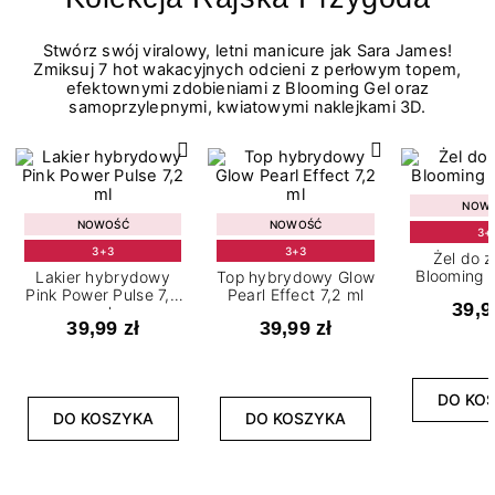
Stwórz swój viralowy, letni manicure jak Sara James!
Zmiksuj 7 hot wakacyjnych odcieni z perłowym topem,
efektownymi zdobieniami z Blooming Gel oraz
samoprzylepnymi, kwiatowymi naklejkami 3D.
NOW
NOWOŚĆ
NOWOŚĆ
3+
3+3
3+3
Żel do 
Blooming G
Lakier hybrydowy
Top hybrydowy Glow
Pink Power Pulse 7,2
Pearl Effect 7,2 ml
39,9
ml
39,99 zł
39,99 zł
DO KO
DO KOSZYKA
DO KOSZYKA