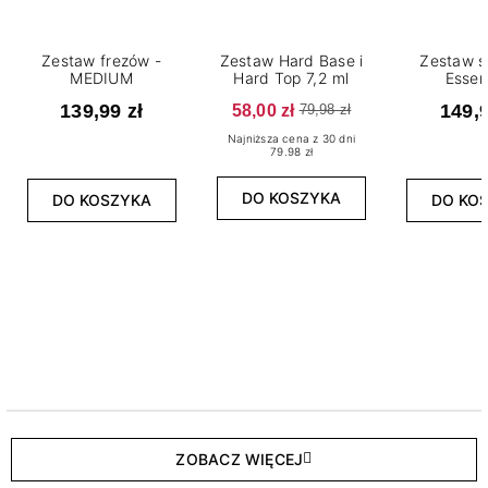
Zestaw frezów -
Zestaw Hard Base i
Zestaw s
MEDIUM
Hard Top 7,2 ml
Essen
139,99 zł
58,00 zł
149,9
79,98 zł
Najniższa cena z 30 dni
79.98 zł
DO KOSZYKA
DO KOSZYKA
DO KO
ZOBACZ WIĘCEJ