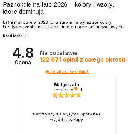
Paznokcie na lato 2026 – kolory i wzory,
które dominują
Letni manicure w 2026 roku stawia na wyraziste kolory,
kreatywne zdobienia i świeże interpretacje ponadczasowych
trendów. Wśród najmodniejszych propozycji nie brakuje
zarówno energetycznych odcieni inspirowanych wakacjami, jak
Read More
i delikatnych wzorów idealnych dla miłośniczek eleganckiej
prostoty. Jakie kolory i stylizacje paznokci będą królować latem
4.8
2026? Znajdź inspirację dla swojego manicure!
Na podstawie
122 671
opinii
z całego okresu
Ocena
Jak zbieramy opinie?
Małgorzata
zweryfikowano
Bardzo szybka wysyłka. Sprawne i
wygodne zakupy.