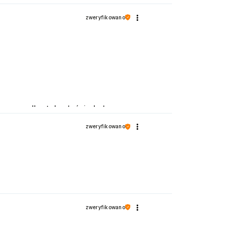
zweryfikowano
 przypadku tak właśnie było.
zweryfikowano
zweryfikowano