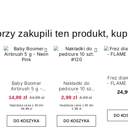
órzy zakupili ten produkt, kup
Frez dia
Baby Boomer
Nakładki do
- FLAME 
Airbrush 5 g -
pedicure 10 szt.
24,9
Neon Pink
120
14,99 zł
2,99 zł
44,99 zł
4,49 zł
Najniższa cena z 30 dni
Najniższa cena z 30 dni
44.99 zł
2.99 zł
DO KO
DO KOSZYKA
DO KOSZYKA