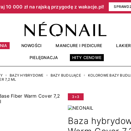
aj 10 000 zł na rajską przygodę z wakacje.pl!​
SPRAWD
NIA
NOWOŚCI
MANICURE I PEDICURE
LAKIE
PIELĘGNACJA
HITY CENOWE
RY
BAZY HYBRYDOWE
BAZY BUDUJĄCE
KOLOROWE BAZY BUDU
R 7,2 ML
3+3
Baza hybrydowa