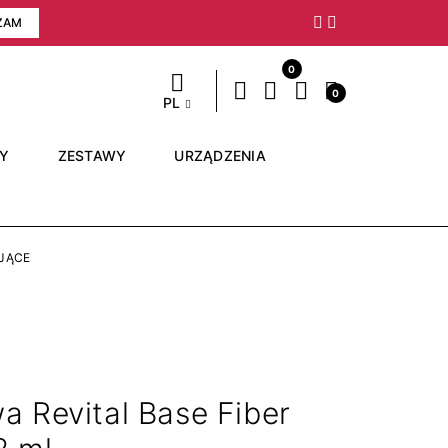
ZAM
Następny
0
0
PL
RY
ZESTAWY
URZĄDZENIA
JĄCE
 Revital Base Fiber