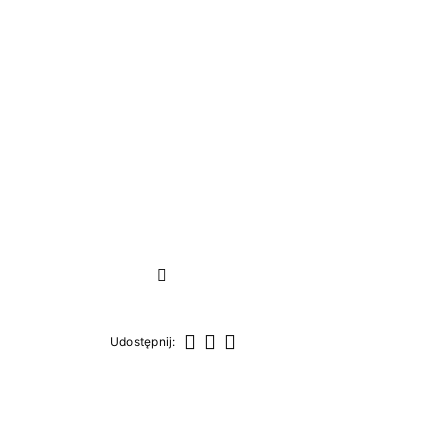
Następny
Udostępnij:
Udostępnij
Tweetuj
Pinterest