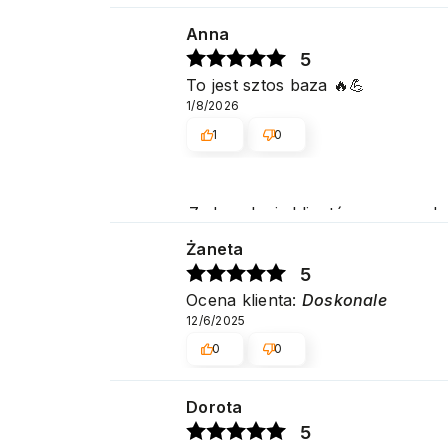
Pozdrawiamy
Anna
5
To jest sztos baza 🔥💪
1/8/2026
1
0
Zadowolenie klientów z naszych u
Pozdrawiamy
Żaneta
5
Ocena klienta:
Doskonale
12/6/2025
0
0
Dorota
5