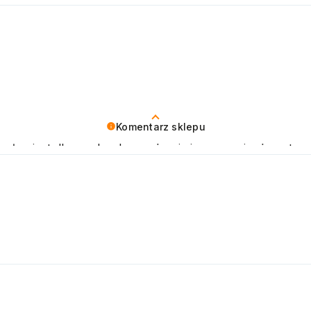
Komentarz sklepu
sług jest dla nas bardzo ważne i cieszymy się, że w tym