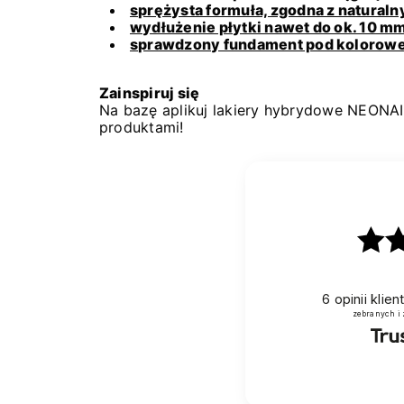
sprężysta formuła, zgodna z natural
wydłużenie płytki nawet do ok. 10 m
sprawdzony fundament pod kolorow
Zainspiruj się
Na bazę aplikuj lakiery hybrydowe NEONAI
produktami!
6
opinii klie
zebranych i