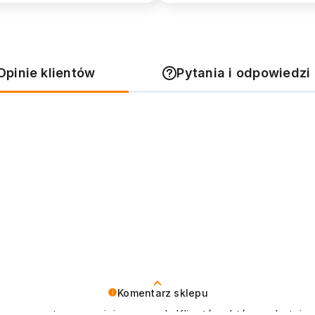
Opinie klientów
Pytania i odpowiedzi 
Komentarz sklepu
 nas pozytywna opinia naszych Klientów, którzy chętnie