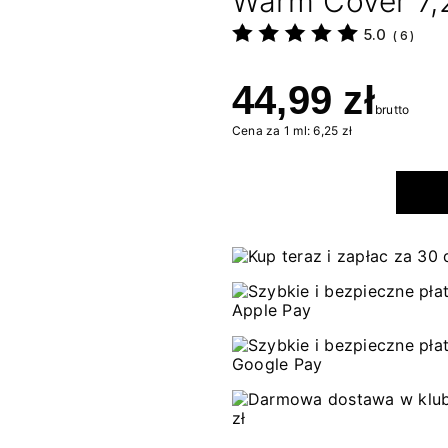
Warm Cover 7,
5.0
(
6
)
44,99 zł
brutto
Cena za 1 ml: 6,25 zł