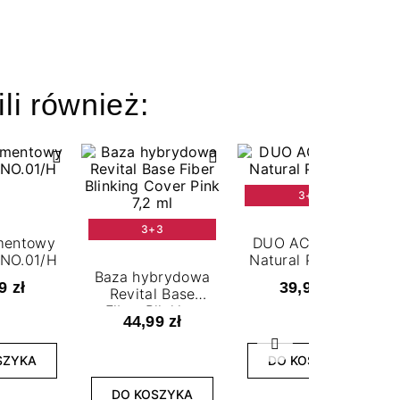
ili również:
3+3
3+3
mentowy
DUO ACRYLGEL
NO.01/H
Natural Pink 15 g
Baza hybrydowa
9 zł
39,99 zł
Revital Base
Fiber Blinking
44,99 zł
Cover Pink 7,2 ml
Następny
SZYKA
DO KOSZYKA
DO KOSZYKA