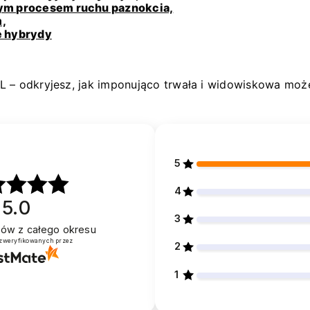
nym procesem ruchu paznokcia,
m,
e hybrydy
L – odkryjesz, jak imponująco trwała i widowiskowa może
5
4
5.0
3
ntów
z całego okresu
 zweryfikowanych przez
2
1