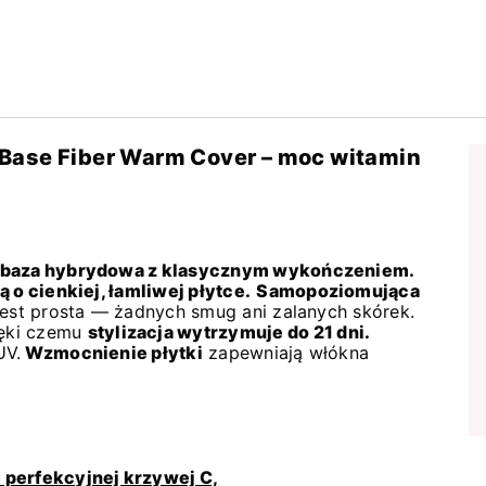
Base Fiber Warm Cover – moc witamin
a baza hybrydowa z klasycznym wykończeniem.
 o cienkiej, łamliwej płytce.
Samopoziomująca
jest prosta — żadnych smug ani zalanych skórek.
ęki czemu
stylizacja wytrzymuje do 21 dni.
UV.
Wzmocnienie płytki
zapewniają włókna
 perfekcyjnej krzywej C,