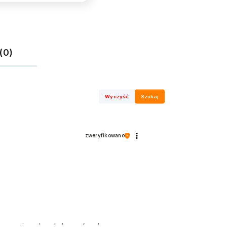
(0)
Wyczyść
Szukaj
zweryfikowano
 wracają, aby dokonać zakupu.