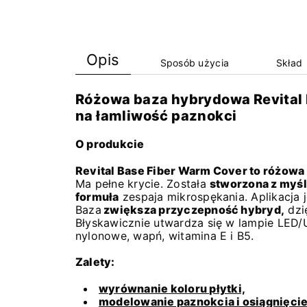
Opis
Sposób użycia
Skład
Różowa baza hybrydowa Revital 
na łamliwość paznokci
O produkcie
Revital Base Fiber Warm Cover to różow
Ma pełne krycie. Została
stworzona z myślą
formuła
zespaja mikrospękania. Aplikacja 
Baza
zwiększa przyczepność hybryd,
dzi
Błyskawicznie utwardza się w lampie LED/
nylonowe, wapń, witamina E i B5.
Zalety:
wyrównanie koloru płytki,
modelowanie paznokcia i osiągnięcie