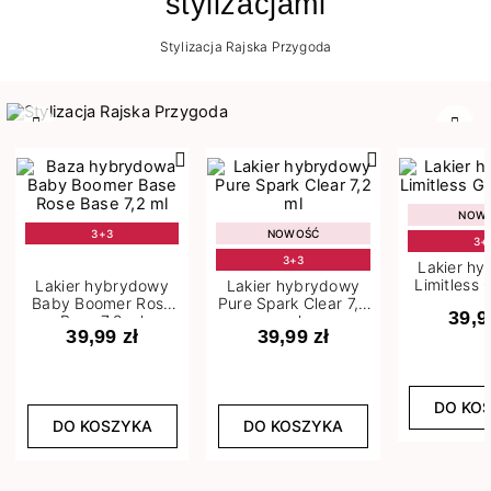
stylizacjami
Stylizacja Rajska Przygoda
Poprzedni
Nast
NOW
3+3
NOWOŚĆ
3+
3+3
Lakier h
Limitless 
Lakier hybrydowy
Lakier hybrydowy
m
Baby Boomer Rose
Pure Spark Clear 7,2
39,9
Base 7,2 ml
ml
39,99 zł
39,99 zł
DO KO
DO KOSZYKA
DO KOSZYKA