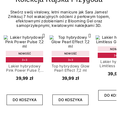
Stwórz swój viralowy, letni manicure jak Sara James!
Zmiksuj 7 hot wakacyjnych odcieni z perłowym topem,
efektownymi zdobieniami z Blooming Gel oraz
samoprzylepnymi, kwiatowymi naklejkami 3D.
NOW
NOWOŚĆ
NOWOŚĆ
3+
3+3
3+3
Lakier h
Limitless 
Lakier hybrydowy
Top hybrydowy Glow
m
Pink Power Pulse 7,2
Pearl Effect 7,2 ml
39,9
ml
39,99 zł
39,99 zł
DO KO
DO KOSZYKA
DO KOSZYKA