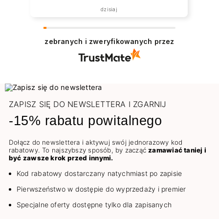
została zrealizowana ekspresowo.
dzisiaj
Polecam wszystkim zainteresowanym.
zebranych i zweryfikowanych przez
ZAPISZ SIĘ DO NEWSLETTERA I ZGARNIJ
-15% rabatu powitalnego
Dołącz do newslettera i aktywuj swój jednorazowy kod
rabatowy. To najszybszy sposób, by zacząć
zamawiać taniej i
być zawsze krok przed innymi.
Kod rabatowy dostarczany natychmiast po zapisie
Pierwszeństwo w dostępie do wyprzedaży i premier
Specjalne oferty dostępne tylko dla zapisanych