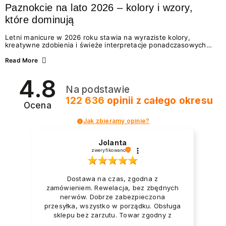
Paznokcie na lato 2026 – kolory i wzory,
które dominują
Letni manicure w 2026 roku stawia na wyraziste kolory,
kreatywne zdobienia i świeże interpretacje ponadczasowych
trendów. Wśród najmodniejszych propozycji nie brakuje
zarówno energetycznych odcieni inspirowanych wakacjami, jak
Read More
i delikatnych wzorów idealnych dla miłośniczek eleganckiej
prostoty. Jakie kolory i stylizacje paznokci będą królować latem
4.8
2026? Znajdź inspirację dla swojego manicure!
Na podstawie
122 636
opinii
z całego okresu
Ocena
Jak zbieramy opinie?
Jolanta
zweryfikowano
Dostawa na czas, zgodna z
zamówieniem. Rewelacja, bez zbędnych
nerwów. Dobrze zabezpieczona
przesyłka, wszystko w porządku. Obsługa
sklepu bez zarzutu. Towar zgodny z
opisem i zapotrzebowaniem. Przesyłka