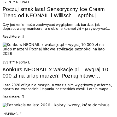
EVENTY NEONAIL
Poczuj smak lata! Sensoryczny Ice Cream
Trend od NEONAIL i Willisch – spróbuj
nowych lodów i odbierz prezent!
Czy jedzenie może zachwycać wyglądem tak bardzo, jak
dopracowany manicure, a ulubione kosmetyki – przywoływać
smak najpiękniejszych wakacyjnych wspomnień? Połączenie
świata beauty i oszałamiających deserów to coś więcej niż
Read More
chwilowa moda. To zaproszenie do celebracji chwili wszystkimi
zmysłami: przez soczysty kolor, aksamitną teksturę,
orzeźwiający zapach i słodki akcent na podniebieniu. Tego lata
NEONAIL łączy siły z marką Willisch, tworząc unikalny projekt
na styku jedzenia i piękna....
EVENTY NEONAIL
Konkurs NEONAIL x wakacje.pl – wygraj 10
000 zł na urlop marzeń! Poznaj hitowe
stylizacje paznokci na lato 2026
Lato 2026 oficjalnie ruszyło, a wraz z nim wyjątkowa platforma,
oparta na swobodzie i łapaniu beztroskich chwil. Letnia mapa
kolorów NEONAIL prowadzi nas przez najpiękniejsze
doświadczenia wakacji – od spontanicznych wyjazdów, przez
Read More
chwile relaksu, tropikalne inspiracje, aż po ekscytujące smaki.
Motywem przewodnim jest eksplorowanie i kolekcjonowanie
letnich momentów. Z tej okazji przygotowaliśmy coś absolutnie
wyjątkowego: wielki konkurs z wakacje.pl oraz dawkę
INSPIRACJE
najgorętszych trendów w...