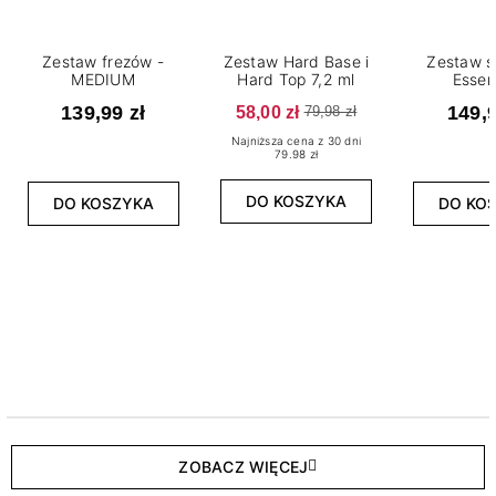
Zestaw frezów -
Zestaw Hard Base i
Zestaw s
MEDIUM
Hard Top 7,2 ml
Essen
139,99 zł
58,00 zł
149,9
79,98 zł
Najniższa cena z 30 dni
79.98 zł
DO KOSZYKA
DO KOSZYKA
DO KO
ZOBACZ WIĘCEJ