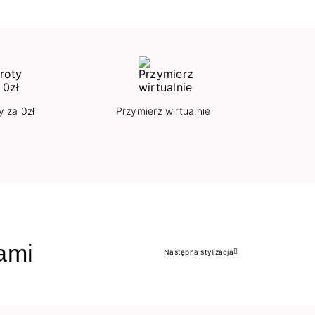
y za 0zł
Przymierz wirtualnie
jami
Następna stylizacja
Następny