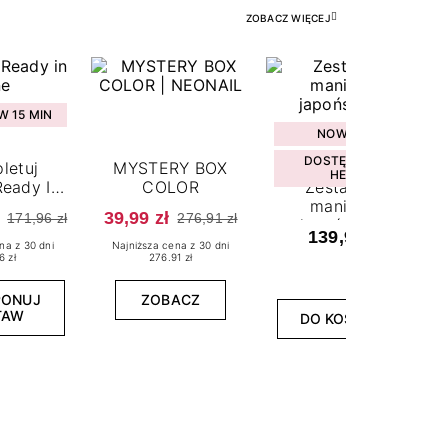
ZOBACZ WIĘCEJ
 15 MIN
NOWOŚĆ
DOSTĘPNY W
letuj
MYSTERY BOX
HEBE
eady In
COLOR
Zestaw do
ne
manicure
39,99 zł
171,96 zł
276,91 zł
japońskiego
139,99 zł
na z 30 dni
Najniższa cena z 30 dni
6 zł
276.91 zł
PONUJ
ZOBACZ
TAW
DO KOSZYKA