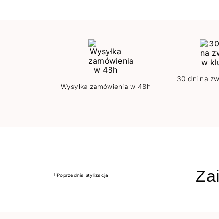
30 dni na zw
Wysyłka zamówienia w 48h
Zai
Poprzednia stylizacja
Poprzedni