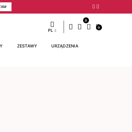
ZAM
Następny
0
0
PL
RY
ZESTAWY
URZĄDZENIA