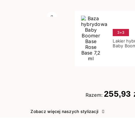
Następny
3+3
Lakier hy
Baby Boom
Base 7,2 m
255,93 
Razem:
Zobacz więcej naszych stylizacji