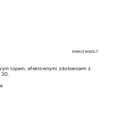
Pr
ZOBACZ WIĘCEJ
łowym topem, efektownymi zdobieniami z
 3D.