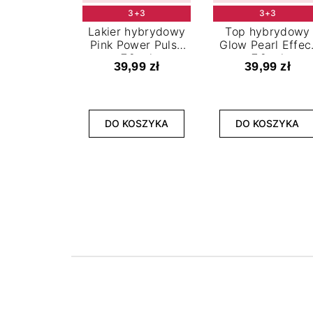
3+3
3+3
Lakier hybrydowy
Top hybrydowy
Pink Power Pulse
Glow Pearl Effec
7,2 ml
7,2 ml
39,99 zł
39,99 zł
DO KOSZYKA
DO KOSZYKA