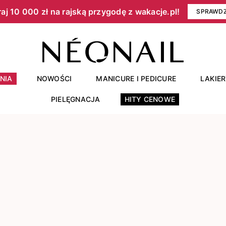
aj 10 000 zł na rajską przygodę z wakacje.pl!​
SPRAWD
NIA
NOWOŚCI
MANICURE I PEDICURE
LAKIE
PIELĘGNACJA
HITY CENOWE