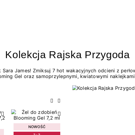
Kolekcja Rajska Przygoda
jak Sara James! Zmiksuj 7 hot wakacyjnych odcieni z per
oming Gel oraz samoprzylepnymi, kwiatowymi naklejkami
Poprzedni
Następny
NOWOŚĆ
3+3