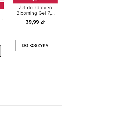
Żel do zdobień
Blooming Gel 7,2
t
ml
39,99 zł
NOWOŚĆ
3+3
DO KOSZYKA
Lakier hybrydowy
La
Limitless Green 7,2
Bol
ml
39,99 zł
DO KOSZYKA