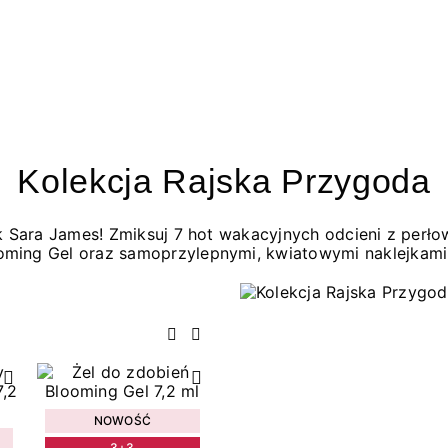
Kolekcja Rajska Przygoda
jak Sara James! Zmiksuj 7 hot wakacyjnych odcieni z per
oming Gel oraz samoprzylepnymi, kwiatowymi naklejkami
Poprzedni
Następny
NOWOŚĆ
3+3