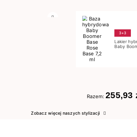
Następny
3+3
Lakier hy
Baby Boom
Base 7,2 m
255,93 
Razem:
Zobacz więcej naszych stylizacji