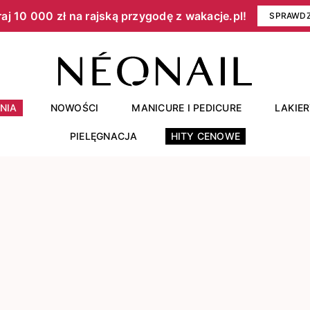
aj 10 000 zł na rajską przygodę z wakacje.pl!​
SPRAWD
NIA
NOWOŚCI
MANICURE I PEDICURE
LAKIE
PIELĘGNACJA
HITY CENOWE