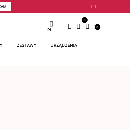
ZAM
Następny
0
0
PL
RY
ZESTAWY
URZĄDZENIA