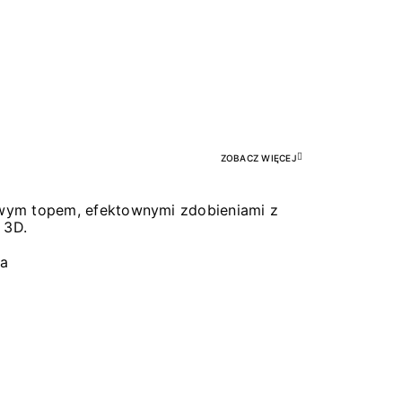
Pr
ZOBACZ WIĘCEJ
łowym topem, efektownymi zdobieniami z
 3D.