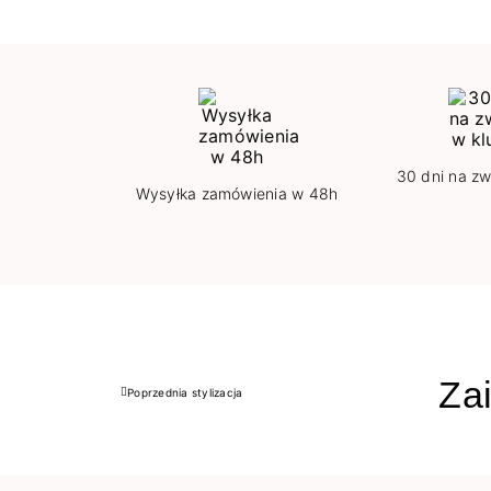
30 dni na zw
Wysyłka zamówienia w 48h
Zai
Poprzednia stylizacja
Poprzedni