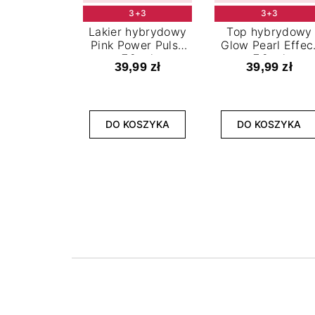
3+3
3+3
Lakier hybrydowy
Top hybrydowy
Pink Power Pulse
Glow Pearl Effec
7,2 ml
7,2 ml
39,99 zł
39,99 zł
DO KOSZYKA
DO KOSZYKA