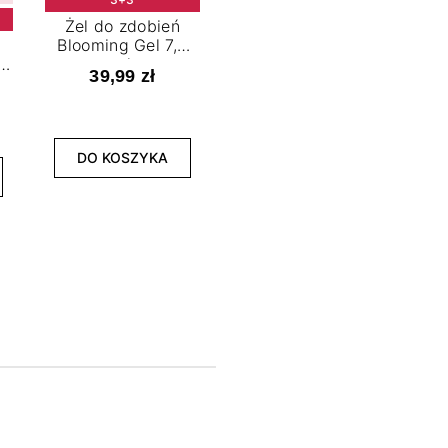
Żel do zdobień
Blooming Gel 7,2
t
ml
39,99 zł
NOWOŚĆ
3+3
DO KOSZYKA
Lakier hybrydowy
La
Limitless Green 7,2
Bol
ml
39,99 zł
DO KOSZYKA