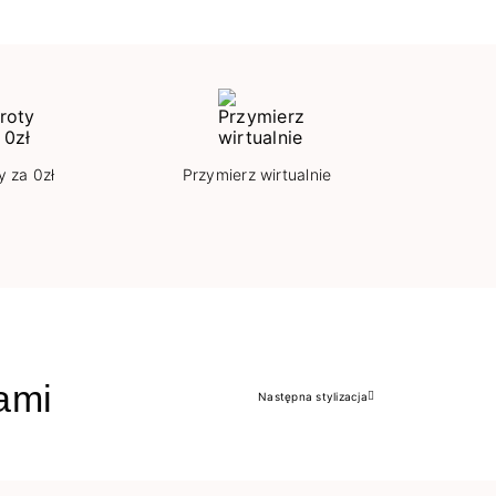
y za 0zł
Przymierz wirtualnie
jami
Następna stylizacja
Następny