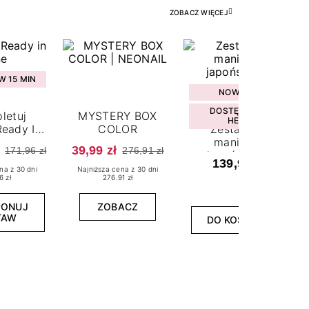
ZOBACZ WIĘCEJ
 15 MIN
NOWOŚĆ
DOSTĘPNY W
letuj
MYSTERY BOX
HEBE
eady In
COLOR
Zestaw do
ne
manicure
39,99 zł
171,96 zł
276,91 zł
japońskiego
139,99 zł
na z 30 dni
Najniższa cena z 30 dni
6 zł
276.91 zł
PONUJ
ZOBACZ
TAW
DO KOSZYKA